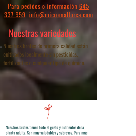
Para pedidos o información
645
337 959
info@micromallorca.com
Nuestras variedades
Nuestros brotes de primera calidad están
cultivados localmente sin pesticidas,
fertilizantes o cualquier tipo de químico.
Nuestros brotes tienen todo el gusto y nutrientes de la
planta adulta. Son muy saludables y sabrosos. Para más