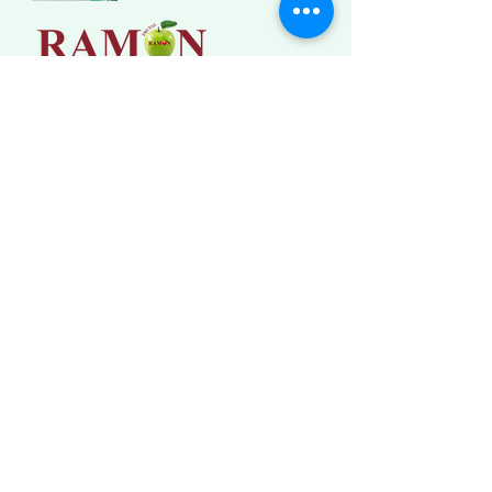
Frutas Ramón
en el Mercat de Santa Catalina
Tel: 971 28 71 67
#micromallorca
Síguenos en instagram