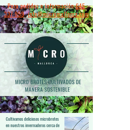
Para pedidos o información
645
337 959
info@micromallorca.com
MICRO BROTES CULTIVADOS DE
MANERA SOSTENIBLE
Cultivamos deliciosos microbrotes
en nuestros invernaderos cerca de