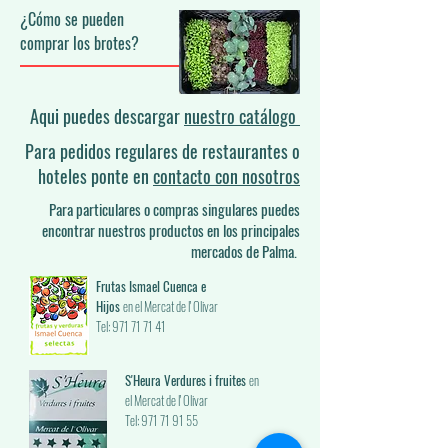
¿Cómo se pueden
comprar los brotes?​
Aqui puedes descargar
nuestro catálogo
Para pedidos regulares de restaurantes o
hoteles ponte en
contacto con nosotros
Para particulares o compras singulares puedes
encontrar nuestros productos en los principales
mercados de Palma.
Frutas Ismael Cuenca e
Hijos
en el Mercat de l' Olivar
Tel: 971 71 71 41
S'Heura Verdures i fruites
en
el Mercat de l' Olivar
Tel: 971 71 91 55